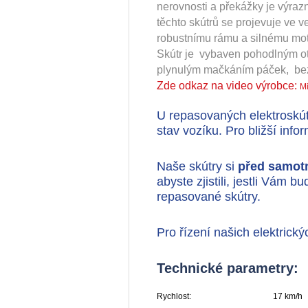
nerovnosti a překážky je výraz
těchto skútrů se projevuje ve 
robustnímu rámu a silnému mot
Skútr je vybaven pohodlným o
plynulým mačkáním páček, bezp
Zde odkaz na video výrobce:
Mi
U repasovaných elektroskú
stav vozíku. Pro bližší inf
Naše skútry si
před samot
abyste zjistili, jestli Vám
repasované skútry.
Pro řízení našich elektrick
Technické parametry:
Rychlost:
17 km/h