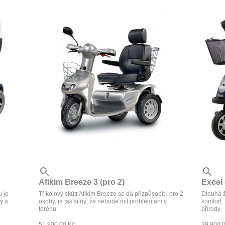


Afikim Breeze 3 (pro 2)
Excel 
u je
Tříkolový skútr Afikim Breeze se dá přizpůsobit i pro 2
Dlouhá ž
ný a
osoby, je tak silný, že nebude mít problém ani v
komfort.
terénu.
přírody.
51 900,00 Kč
39 900,