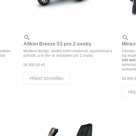


Afikim Breeze S3 pro 2 osoby
Minic
 velkým
Moderní design, skvělé jízdní vlastnosti, spolehlivost a
Dánský v
ější
pohodlí, a to vše se sedadlem pro 2 osoby.
top kvali
200 tisí
zpracová
56 900,00 Kč
vyzkoušet
PŘIDAT DO KOŠÍKU
39 990,
PŘI