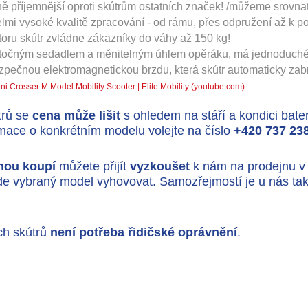
ně příjemnější oproti skútrům ostatních značek! /můžeme srovn
velmi vysoké kvalitě zpracování - od rámu, přes odpružení až k
oru skútr zvládne zákazníky do váhy až 150 kg!
točným sedadlem a měnitelným úhlem opěráku, má jednoduché o
ečnou elektromagnetickou brzdu, která skútr automaticky zabrz
ni Crosser M Model Mobility Scooter | Elite Mobility (youtube.com)
trů se
cena může lišit
s ohledem na stáří a kondici bater
ormace o konkrétním modelu volejte na číslo
+420 737 23
nou koupí
můžete přijít
vyzkoušet
k nám na prodejnu v
 bude vybraný model vyhovovat. Samozřejmostí je u nás ta
ých skútrů
není potřeba řidičské oprávnění
.