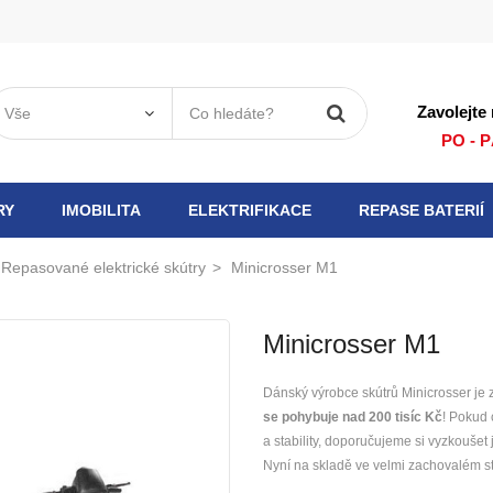
řidat do seznamu přání
ytvořit seznam přání
ihlásit se
Zavolejte
Vytvořit nový seznam
íte být přihlášení, abyste mohli ukládat produkty do seznamu přání.
zev seznamu přání
PO - P
Zrušit
Přihlásit se
RY
IMOBILITA
ELEKTRIFIKACE
REPASE BATERIÍ
Zrušit
Vytvořit seznam přání
Repasované elektrické skútry
Minicrosser M1
Minicrosser M1
Dánský výrobce skútrů Minicrosser je z
se pohybuje nad 200 tisíc Kč
! Pokud 
a stability, doporučujeme si vyzkoušet 
Nyní na skladě ve velmi zachovalém s