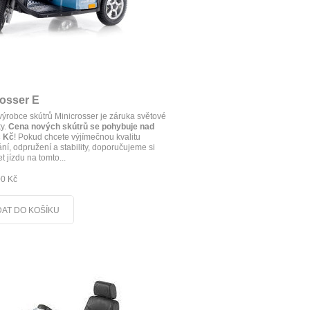
rosser E
ýrobce skútrů Minicrosser je záruka světové
ty.
Cena nových skútrů se pohybuje nad
c Kč
! Pokud chcete výjímečnou kvalitu
ní, odpružení a stability, doporučujeme si
 jízdu na tomto...
00 Kč
DAT DO KOŠÍKU