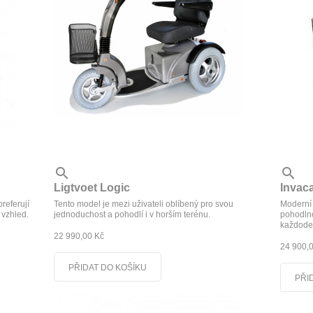


Ligtvoet Logic
Invac
preferují
Tento model je mezi uživateli oblíbený pro svou
Moderní 
 vzhled.
jednoduchost a pohodlí i v horším terénu.
pohodlno
každode
22 990,00 Kč
24 900,
PŘIDAT DO KOŠÍKU
PŘI