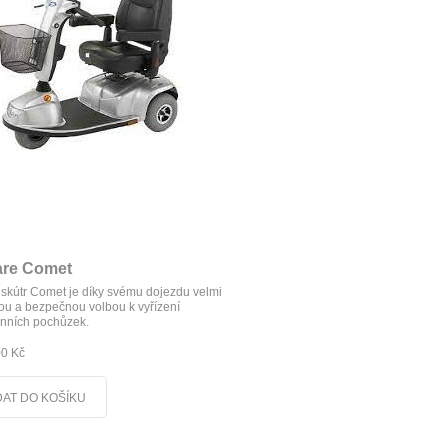
are Comet
skútr Comet je díky svému dojezdu velmi
u a bezpečnou volbou k vyřízení
nních pochůzek.
00 Kč
DAT DO KOŠÍKU