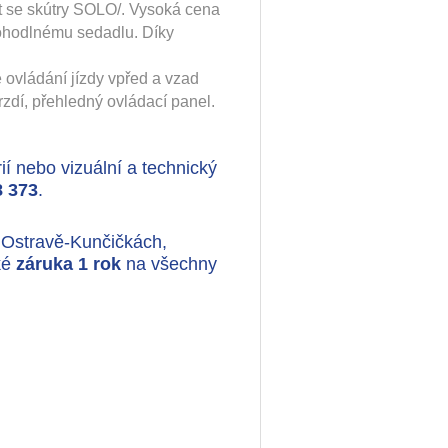
at se skútry SOLO/. Vysoká cena
 pohodlnému sedadlu. Díky
vládání jízdy vpřed a vzad
dí, přehledný ovládací panel.
ií nebo vizuální a technický
8 373
.
 Ostravě-Kunčičkách,
ké
záruka 1 rok
na všechny