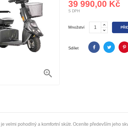
39 990,00 Kč
S DPH
Množství
PŘI
Sdílet

je velmi pohodlný a komfortní skútr. Oceníte především jeho skv