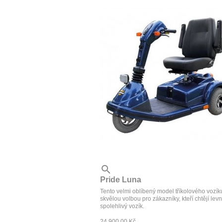

Pride Luna
Tento velmi oblíbený model tříkolového vozík
skvělou volbou pro zákazníky, kteří chtějí lev
spolehlivý vozík.
24 900,00 Kč