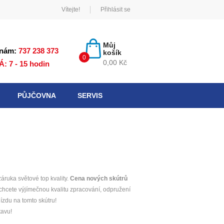
Vítejte!
Přihlásit se
×
×
×
Můj
 nám:
737 238 373
košík
0
0,00 Kč
Á: 7 - 15 hodin
PŮJČOVNA
SERVIS
áruka světové top kvality.
Cena nových skútrů
chcete výjímečnou kvalitu zpracování, odpružení
jízdu na tomto skútru!
tavu!