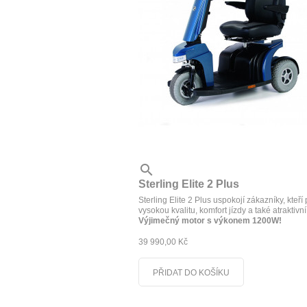

Sterling Elite 2 Plus
Sterling Elite 2 Plus uspokojí zákazníky, kteří 
vysokou kvalitu, komfort jízdy a také atraktivní
Výjimečný motor s výkonem 1200W!
39 990,00 Kč
PŘIDAT DO KOŠÍKU