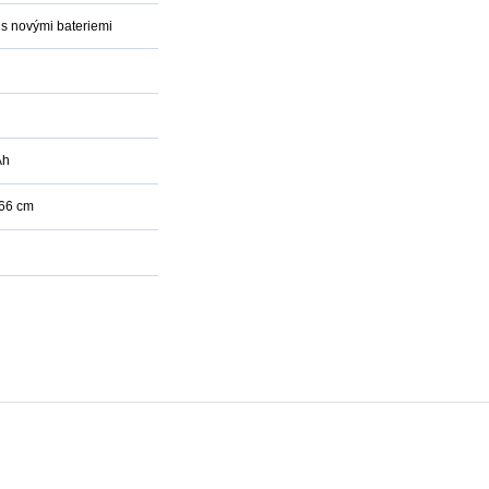
 s novými bateriemi
Ah
 66 cm