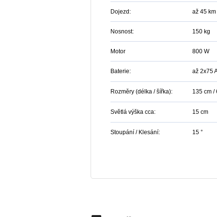
Dojezd:
až 45 km
Nosnost:
150 kg
Motor
800 W
Baterie:
až 2x75 
Rozměry (délka / šířka):
135 cm /
Světlá výška cca:
15 cm
Stoupání / Klesání:
15 °