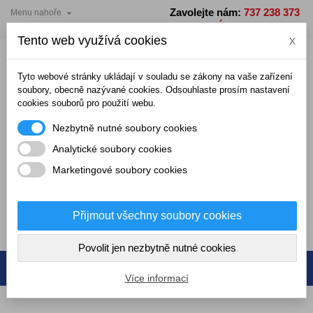
Zavolejte nám:
737 238 373

Menu nahoře
×
×
×
×
Přidat do seznamu přání
Vytvořit seznam přání
((modalTitle))
Přihlásit se
PO - PÁ: 7 - 15 hodin
Tento web využívá cookies
x
add_circle_outline
Vytvořit nový seznam
((confirmMessage))
Musíte být přihlášení, abyste mohli ukládat produkty do
Název seznamu přání
seznamu přání.
Tyto webové stránky ukládají v souladu se zákony na vaše zařízení
soubory, obecně nazývané cookies. Odsouhlaste prosím nastavení
cookies souborů pro použití webu.
((cancelText))
((modalDeleteText))
Zrušit
Přihlásit se
Nezbytně nutné soubory cookies
Zrušit
Vytvořit seznam přání
Analytické soubory cookies
Marketingové soubory cookies
0,00 Kč
Přijmout všechny soubory cookies
0
Povolit jen nezbytně nutné cookies
Více informací