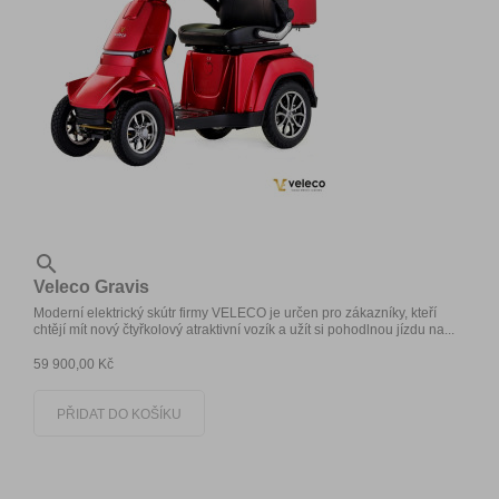

Veleco Gravis
Moderní elektrický skútr firmy VELECO je určen pro zákazníky, kteří
chtějí mít nový čtyřkolový atraktivní vozík a užít si pohodlnou jízdu na...
59 900,00 Kč
PŘIDAT DO KOŠÍKU