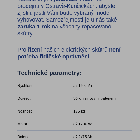
prodejnu v Ostravě-Kunčičkách, abyste
zjistili, jestli Vám bude vybraný model
vyhovovat. Samozřejmostí je u nás také
záruka 1 rok
na všechny repasované
skútry.
Pro řízení našich elektrických skútrů
není
potřeba řidičské oprávnění
.
Technické parametry:
Rychlost
až 19 km/h
Dojezd:
50 km s novými bateriemi
Nosnost:
175 kg
Motor
až 1200 W
Baterie:
až 2x75 Ah