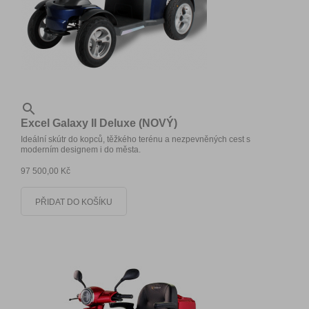

Excel Galaxy II Deluxe (NOVÝ)
Ideální skútr do kopců, těžkého terénu a nezpevněných cest s
moderním designem i do města.
97 500,00 Kč
PŘIDAT DO KOŠÍKU