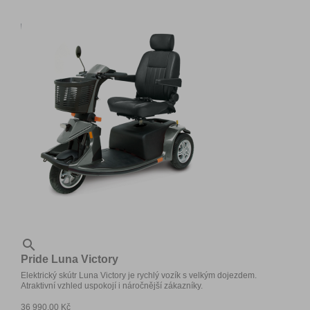

Pride Luna Victory
Elektrický skútr Luna Victory je rychlý vozík s velkým dojezdem.
Atraktivní vzhled uspokojí i náročnější zákazníky.
36 990,00 Kč