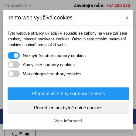
Zavolejte nám:
737 238 373

Menu nahoře
×
×
×
Přidat do seznamu přání
Vytvořit seznam přání
Přihlásit se
PO - PÁ: 7 - 15 hodin
Tento web využívá cookies
x
add_circle_outline
Vytvořit nový seznam
Musíte být přihlášení, abyste mohli ukládat produkty do
Název seznamu přání
seznamu přání.
Tyto webové stránky ukládají v souladu se zákony na vaše zařízení
soubory, obecně nazývané cookies. Odsouhlaste prosím nastavení
cookies souborů pro použití webu.
Zrušit
Přihlásit se
Nezbytně nutné soubory cookies
Zrušit
Vytvořit seznam přání
Analytické soubory cookies
Marketingové soubory cookies
0,00 Kč
Přijmout všechny soubory cookies
0
Povolit jen nezbytně nutné cookies
Více informací