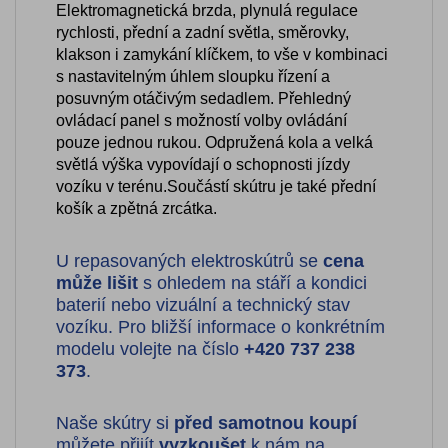
Elektromagnetická brzda, plynulá regulace
rychlosti, přední a zadní světla, směrovky,
klakson i zamykání klíčkem, to vše v kombinaci
s nastavitelným úhlem sloupku řízení a
posuvným otáčivým sedadlem. Přehledný
ovládací panel s možností volby ovládání
pouze jednou rukou. Odpružená kola a velká
světlá výška vypovídají o schopnosti jízdy
vozíku v terénu.Součástí skútru je také přední
košík a zpětná zrcátka.
U repasovaných elektroskútrů se
cena
může lišit
s ohledem na stáří a kondici
baterií nebo vizuální a technický stav
vozíku. Pro bližší informace o konkrétním
modelu volejte na číslo
+420 737 238
373
.
Naše skútry si
před samotnou koupí
můžete přijít
vyzkoušet
k nám na