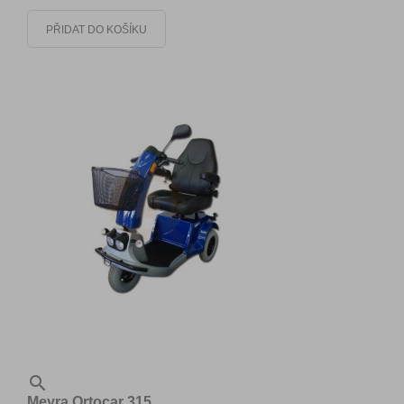
PŘIDAT DO KOŠÍKU

Meyra Ortocar 315