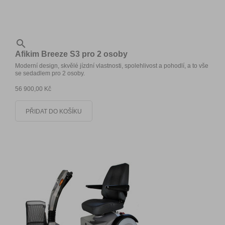

Afikim Breeze S3 pro 2 osoby
Moderní design, skvělé jízdní vlastnosti, spolehlivost a pohodlí, a to vše
se sedadlem pro 2 osoby.
56 900,00 Kč
PŘIDAT DO KOŠÍKU