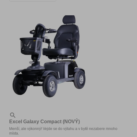

Excel Galaxy Compact (NOVÝ)
Menší, ale výkonný! Vejde se do výtahu a v bytě nezabere mnoho
místa.