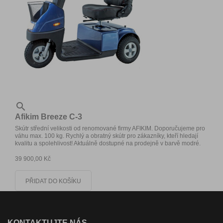

Afikim Breeze C-3
Skútr střední velikosti od renomované firmy AFIKIM. Doporučujeme pro
váhu max. 100 kg. Rychlý a obratný skútr pro zákazníky, kteří hledají
kvalitu a spolehlivost! Aktuálně dostupné na prodejně v barvě modré.
39 900,00 Kč
PŘIDAT DO KOŠÍKU
KONTAKTUJTE NÁS