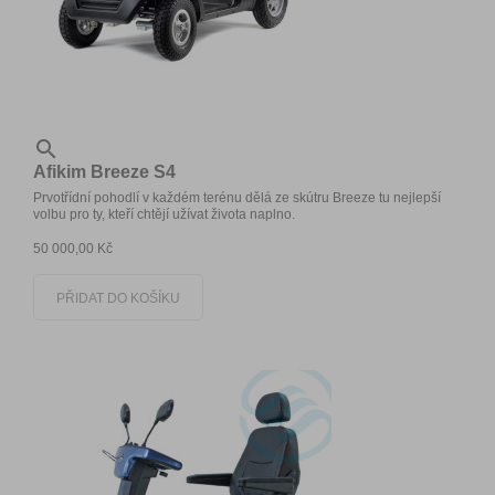

Afikim Breeze S4
Prvotřídní pohodlí v každém terénu dělá ze skútru Breeze tu nejlepší
volbu pro ty, kteří chtějí užívat života naplno.
50 000,00 Kč
PŘIDAT DO KOŠÍKU