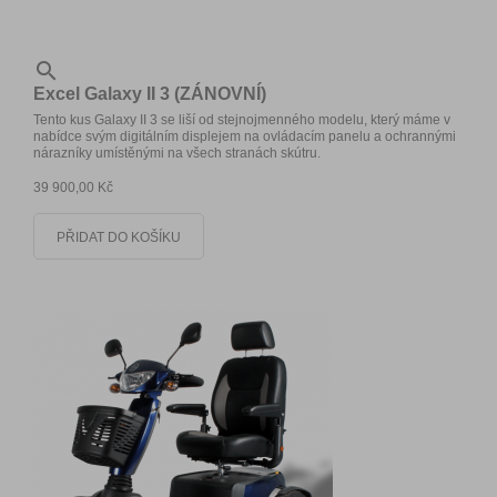

Excel Galaxy II 3 (ZÁNOVNÍ)
Tento kus Galaxy II 3 se liší od stejnojmenného modelu, který máme v
nabídce svým digitálním displejem na ovládacím panelu a ochrannými
nárazníky umístěnými na všech stranách skútru.
39 900,00 Kč
PŘIDAT DO KOŠÍKU