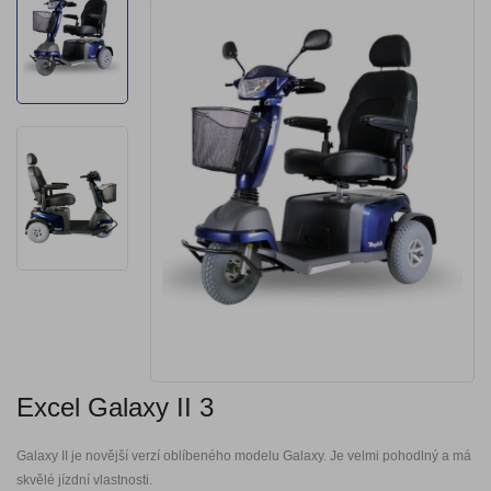
Excel Galaxy II 3
Galaxy II je novější verzí oblíbeného modelu Galaxy. Je velmi pohodlný a má
skvělé jízdní vlastnosti.