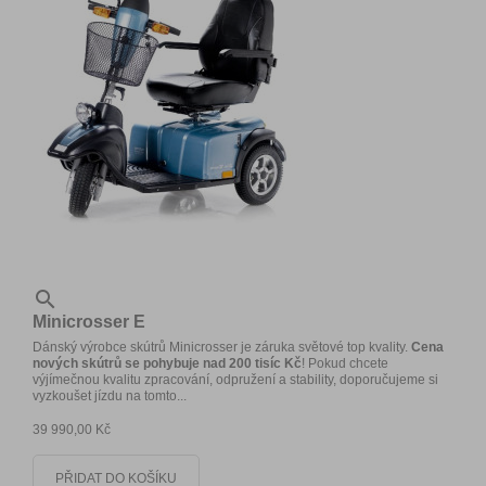

Minicrosser E
Dánský výrobce skútrů Minicrosser je záruka světové top kvality.
Cena
nových skútrů se pohybuje nad 200 tisíc Kč
! Pokud chcete
výjímečnou kvalitu zpracování, odpružení a stability, doporučujeme si
vyzkoušet jízdu na tomto...
39 990,00 Kč
PŘIDAT DO KOŠÍKU