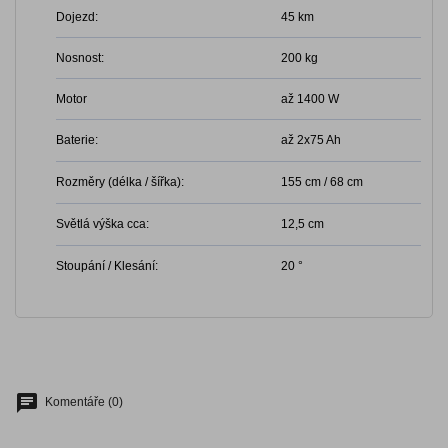
Dojezd:
45 km
Nosnost:
200 kg
Motor
až 1400 W
Baterie:
až 2x75 Ah
Rozměry (délka / šířka):
155 cm / 68 cm
Světlá výška cca:
12,5 cm
Stoupání / Klesání:
20 °
Komentáře (0)