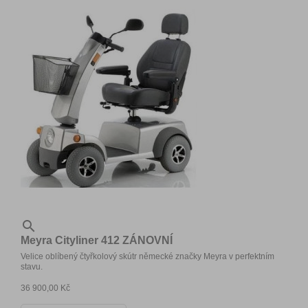

Meyra Cityliner 412 ZÁNOVNÍ
Velice oblíbený čtyřkolový skútr německé značky Meyra v perfektním
stavu.
36 900,00 Kč