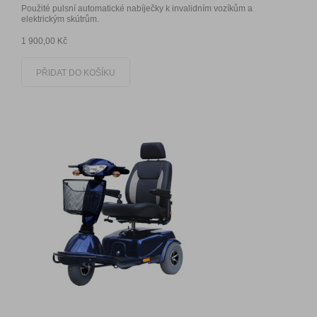
Použité pulsní automatické nabíječky k invalidním vozíkům a
elektrickým skútrům.
1 900,00 Kč
PŘIDAT DO KOŠÍKU