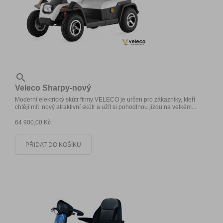

Veleco Sharpy-nový
Moderní elektrický skútr firmy VELECO je určen pro zákazníky, kteří
chtějí mít nový atraktivní skútr a užít si pohodlnou jízdu na velkém...
64 900,00 Kč
PŘIDAT DO KOŠÍKU