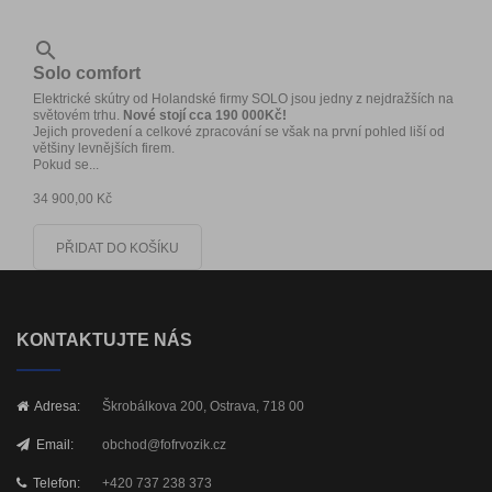

Solo comfort
Elektrické skútry od Holandské firmy SOLO jsou jedny z nejdražších na
světovém trhu.
Nové stojí cca 190 000Kč!
Jejich provedení a celkové zpracování se však na první pohled liší od
většiny levnějších firem.
Pokud se...
34 900,00 Kč
PŘIDAT DO KOŠÍKU
KONTAKTUJTE NÁS
Adresa:
Škrobálkova 200, Ostrava, 718 00
Email:
obchod@fofrvozik.cz
Telefon:
+420 737 238 373