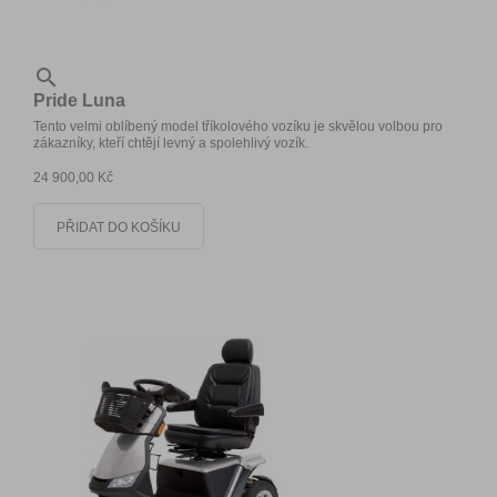

Pride Luna
Tento velmi oblíbený model tříkolového vozíku je skvělou volbou pro
zákazníky, kteří chtějí levný a spolehlivý vozík.
24 900,00 Kč
PŘIDAT DO KOŠÍKU