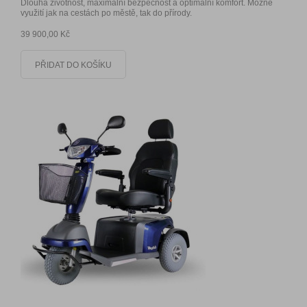
Dlouhá životnost, maximální bezpečnost a optimální komfort. Možné
využití jak na cestách po městě, tak do přírody.
39 900,00 Kč
PŘIDAT DO KOŠÍKU