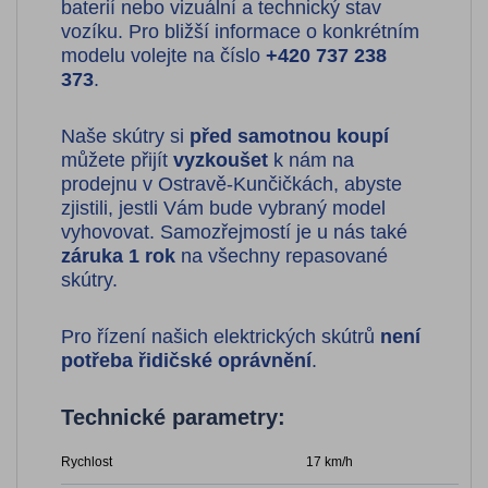
baterií nebo vizuální a technický stav
vozíku. Pro bližší informace o konkrétním
modelu volejte na číslo
+420 737 238
373
.
Naše skútry si
před samotnou koupí
můžete přijít
vyzkoušet
k nám na
prodejnu v Ostravě-Kunčičkách, abyste
zjistili, jestli Vám bude vybraný model
vyhovovat. Samozřejmostí je u nás také
záruka 1 rok
na všechny repasované
skútry.
Pro řízení našich elektrických skútrů
není
potřeba řidičské oprávnění
.
Technické parametry:
Rychlost
17 km/h