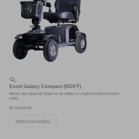

Excel Galaxy Compact (NOVÝ)
Menší, ale výkonný! Vejde se do výtahu a v bytě nezabere mnoho
místa.
65 900,00 Kč
PŘIDAT DO KOŠÍKU