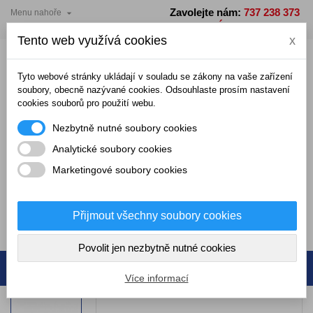
Zavolejte nám:
737 238 373

Menu nahoře
×
×
×
Přidat do seznamu přání
Vytvořit seznam přání
Přihlásit se
PO - PÁ: 7 - 15 hodin
Tento web využívá cookies
x
add_circle_outline
Vytvořit nový seznam
Musíte být přihlášení, abyste mohli ukládat produkty do
Název seznamu přání
seznamu přání.
Tyto webové stránky ukládají v souladu se zákony na vaše zařízení
soubory, obecně nazývané cookies. Odsouhlaste prosím nastavení
cookies souborů pro použití webu.
Zrušit
Přihlásit se
Nezbytně nutné soubory cookies
Zrušit
Vytvořit seznam přání
Analytické soubory cookies
Marketingové soubory cookies
0,00 Kč
Přijmout všechny soubory cookies
0
Povolit jen nezbytně nutné cookies
Více informací