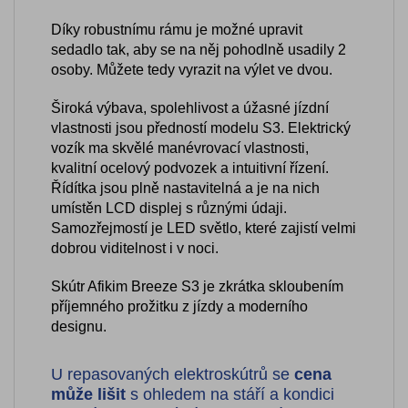
Díky robustnímu rámu je možné upravit
sedadlo tak, aby se na něj pohodlně usadily 2
osoby. Můžete tedy vyrazit na výlet ve dvou.
Široká výbava, spolehlivost a úžasné jízdní
vlastnosti jsou předností modelu S3. Elektrický
vozík ma skvělé manévrovací vlastnosti,
kvalitní ocelový podvozek a intuitivní řízení.
Řídítka jsou plně nastavitelná a je na nich
umístěn LCD displej s různými údaji.
Samozřejmostí je LED světlo, které zajistí velmi
dobrou viditelnost i v noci.
Skútr Afikim Breeze S3 je zkrátka skloubením
příjemného prožitku z jízdy a moderního
designu.
U repasovaných elektroskútrů se
cena
může lišit
s ohledem na stáří a kondici