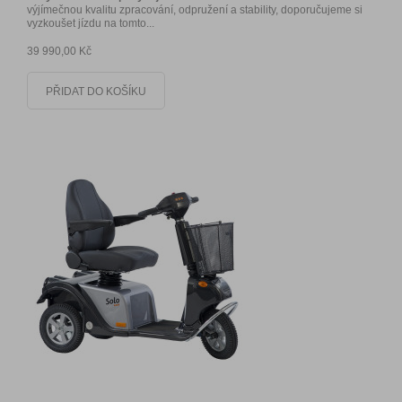
výjímečnou kvalitu zpracování, odpružení a stability, doporučujeme si
vyzkoušet jízdu na tomto...
39 990,00 Kč
PŘIDAT DO KOŠÍKU