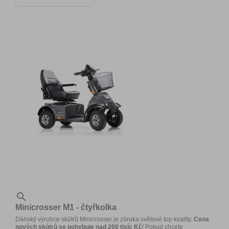

Minicrosser M1 - čtyřkolka
Dánský výrobce skútrů Minicrosser je záruka světové top kvality.
Cena
nových skútrů se pohybuje nad 200 tisíc Kč
! Pokud chcete