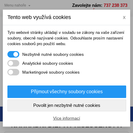
Zavolejte nám:
737 238 373

Menu nahoře
×
×
×
×
Přidat do seznamu přání
Vytvořit seznam přání
((modalTitle))
Přihlásit se
PO - PÁ: 7 - 15 hodin
Tento web využívá cookies
x
add_circle_outline
Vytvořit nový seznam
((confirmMessage))
Musíte být přihlášení, abyste mohli ukládat produkty do
Název seznamu přání
seznamu přání.
Tyto webové stránky ukládají v souladu se zákony na vaše zařízení
soubory, obecně nazývané cookies. Odsouhlaste prosím nastavení
cookies souborů pro použití webu.
((cancelText))
((modalDeleteText))
Zrušit
Přihlásit se
Nezbytně nutné soubory cookies
Zrušit
Vytvořit seznam přání
Analytické soubory cookies
Marketingové soubory cookies
0,00 Kč
Přijmout všechny soubory cookies
0
Povolit jen nezbytně nutné cookies
Více informací
NÁHRADNÍ DÍLY A PŘÍSLUŠENSTVÍ