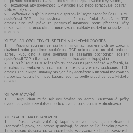
o požádat společnost TCP articles s.r.o. nebo zpracovatele o vysvětlení,
o požadovat, aby společnost TCP articles s.r.o. nebo zpracovatel odstranil
takto vzniklý stav.
9. Požádá-li kupující o informaci o zpracování svých osobních údajů, je mu
společnost TCP articles povinna tuto informaci předat. Společnost TCP
articles s.r.o. má právo za poskytnutí informace podle předchozí věty
požadovat přiměřenou úhradu nepřevyšující náklady nezbytné na poskytnutí
informace.
XI. ZASÍLÁNÍ OBCHODNÍCH SDĚLENÍ A UKLÁDÁNÍ COOKIES
1. Kupující souhlasí se zasíláním informací souvisejících se zbožím,
službami nebo podnikem společnosti TCP articles s.r.o. na elektronickou
adresu kupujícího a dále souhlasí se zasíláním obchodních sdělení
společnosti TCP articles s.r.o. na elektronickou adresu kupujícího.
2. Kupující souhlasí s ukládáním tzv. cookies na jeho počítač. V případě, že
je nákup na webové stránce možné provést a závazky společnosti TCP
articles s.r.o. z kupní smlouvy plnit, aniž by docházelo k ukládání tzv. cookies
na počítač kupujícího, může kupující souhlas podle předchozí věty kdykoliv
odvolat.
XII. DORUČOVÁNÍ
1. Kupujícímu může být doručováno na adresu elektronické pošty
uvedenou v jeho uživatelském účtu či uvedenou kupujícím v objednávce.
XIII. ZÁVĚREČNÁ USTANOVENÍ
1. Pokud vztah založený kupní smlouvou obsahuje mezinárodní
(zahraniční) prvek, pak strany sjednávají, že vztah se řídí českým právem.
Tímto nejsou dotčena práva spotřebitele vyplývající z obecně závazných