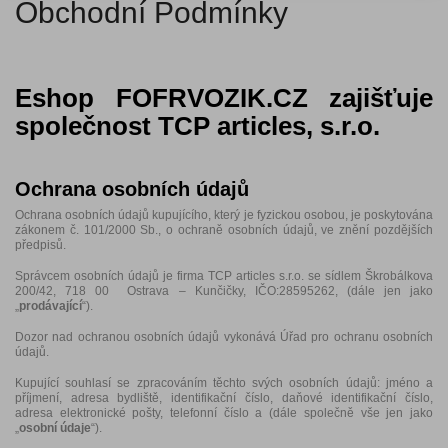
Obchodní Podmínky
Eshop FOFRVOZIK.CZ zajišťuje
společnost TCP articles, s.r.o.
Ochrana osobních údajů
Ochrana osobních údajů kupujícího, který je fyzickou osobou, je poskytována
zákonem č. 101/2000 Sb., o ochraně osobních údajů, ve znění pozdějších
předpisů.
Správcem osobních údajů je firma TCP articles s.r.o. se sídlem Škrobálkova
200/42, 718 00 Ostrava – Kunčičky, IČO:28595262, (dále jen jako
„
prodávající
“).
Dozor nad ochranou osobních údajů vykonává Úřad pro ochranu osobních
údajů.
Kupující souhlasí se zpracováním těchto svých osobních údajů: jméno a
příjmení, adresa bydliště, identifikační číslo, daňové identifikační číslo,
adresa elektronické pošty, telefonní číslo a (dále společně vše jen jako
„
osobní údaje
“).