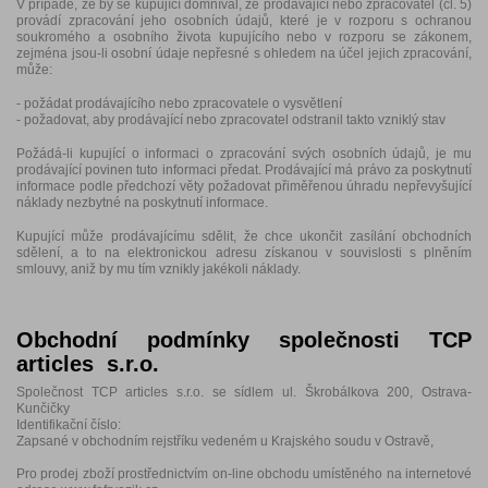
V případě, že by se kupující domníval, že prodávající nebo zpracovatel (čl. 5)
provádí zpracování jeho osobních údajů, které je v rozporu s ochranou
soukromého a osobního života kupujícího nebo v rozporu se zákonem,
zejména jsou-li osobní údaje nepřesné s ohledem na účel jejich zpracování,
může:
- požádat prodávajícího nebo zpracovatele o vysvětlení
-
požadovat, aby prodávající nebo zpracovatel odstranil takto vzniklý stav
Požádá-li kupující o informaci o zpracování svých osobních údajů, je mu
prodávající povinen tuto informaci předat. Prodávající má právo za poskytnutí
informace podle předchozí věty požadovat přiměřenou úhradu nepřevyšující
náklady nezbytné na poskytnutí informace.
Kupující může prodávajícímu sdělit, že chce ukončit zasílání obchodních
sdělení, a to na elektronickou adresu získanou v souvislosti s plněním
smlouvy, aniž by mu tím vznikly jakékoli náklady.
Obchodní podmínky společnosti TCP
articles s.r.o.
Společnost TCP articles s.r.o. se sídlem ul. Škrobálkova 200, Ostrava-
Kunčičky
Identifikační číslo:
Zapsané v obchodním rejstříku vedeném u Krajského soudu v Ostravě,
Pro prodej zboží prostřednictvím on-line obchodu umístěného na internetové