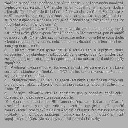
zboží na skladě není, popřípadě není k dispozici v požadovaném množství,
kontaktuje společnost TCP articles s.r.o. kupujícího a nabídne dodání
alternativního plnění. Je-li dodání požadovaného zboží možné pouze v
delším dodacím termínu, společnost TCP articles s.r.o. kupujícího na tuto
skutečnost upozorní a požádá kupujícího o dodatečné potvrzení objednávky
(například písemně či telefonicky).
7. Objednávku může kupující stornovat do 24 hodin od doby, kdy jí
uskutečnil (ještě před expedicí zboží) nebo jí může stornovat, pokud obdrží
od společnosti TCP articles s.r.o. informaci, že nelze momentálně zboží dodat
v termínu uvedeném v nabídce obchodu, a to výhradně e-mailem na adresu
info@tcp-articles.com .
8. Smluvní vztah mezi společností TCP articles s.r.o. a kupujícím vzniká
doručením přijetí objednávky (akceptací), jež je společnosti TCP articles s.r.o.
zasláno kupujícímu elektronickou poštou, a to na adresu elektronické pošty
kupujícího.
9. Předmětem kupní smlouvy jsou pouze položky výslovně uvedené v kupní
smlouvě - objednávce. Společnost TCP articles s.r.o. se zavazuje, že bude
svým zákazníkům dodávat:
o bezvadné zboží v souladu se specifikací nebo s vlastnostmi obvyklými
pro daný druh zboží, vyhovující normám, předpisům a nařízením platným na
území ČR,
o českými návody k obsluze, záručními listy a seznamy pozáručních
opraven, je-li to pro daný druh zboží obvyklé.
10. Kupující souhlasí s použitím komunikačních prostředků na dálku při
uzavírání kupní smlouvy. Náklady vzniklé kupujícímu při použití
komunikačních prostředků na dálku v souvislosti s uzavřením kupní smlouvy
(náklady na internetové připojení, náklady na telefonní hovory) si hradí
kupující sám, přičemž tyto náklady se neliší od základní sazby.