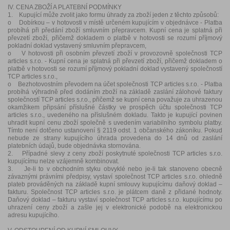
IV. CENA ZBOŽÍ A PLATEBNÍ PODMÍNKY
1. Kupující může zvolit jako formu úhrady za zboží jeden z těchto způsobů:
o Dobírkou – v hotovosti v místě určeném kupujícím v objednávce - Platba
probíhá při předání zboží smluvním přepravcem. Kupní cena je splatná při
převzetí zboží, přičemž dokladem o platbě v hotovosti se rozumí příjmový
pokladní doklad vystavený smluvním přepravcem,
o V hotovosti při osobním převzetí zboží v provozovně společnosti TCP
articles s.r.o. - Kupní cena je splatná při převzetí zboží, přičemž dokladem o
platbě v hotovosti se rozumí příjmový pokladní doklad vystavený společností
TCP articles s.r.o.,
o Bezhotovostním převodem na účet společnosti TCP articles s.r.o. - Platba
probíhá výhradně před dodáním zboží na základě zaslání zálohové faktury
společností TCP articles s.r.o., přičemž se kupní cena považuje za uhrazenou
okamžikem připsání příslušné částky ve prospěch účtu společnosti TCP
articles s.r.o., uvedeného na příslušném dokladu. Takto je kupující povinen
uhradit kupní cenu zboží společně s uvedením variabilního symbolu platby.
Tímto není dotčeno ustanovení § 2119 odst. 1 občanského zákoníku. Pokud
nebude ze strany kupujícího úhrada provedena do 14 dnů od zaslání
platebních údajů, bude objednávka stornována.
2. Případné slevy z ceny zboží poskytnuté společnosti TCP articles s.r.o.
kupujícímu nelze vzájemně kombinovat.
3. Je-li to v obchodním styku obvyklé nebo je-li tak stanoveno obecně
závaznými právními předpisy, vystaví společnost TCP articles s.r.o. ohledně
plateb prováděných na základě kupní smlouvy kupujícímu daňový doklad –
fakturu. Společnost TCP articles s.r.o. je plátcem daně z přidané hodnoty.
Daňový doklad – fakturu vystaví společnost TCP articles s.r.o. kupujícímu po
uhrazení ceny zboží a zašle jej v elektronické podobě na elektronickou
adresu kupujícího.