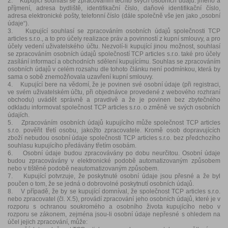
2. Kupující souhlasí se zpracováním těchto svých osobních údajů: jméno a
příjmení, adresa bydliště, identifikační číslo, daňové identifikační číslo,
adresa elektronické pošty, telefonní číslo (dále společně vše jen jako „osobní
údaje“).
3. Kupující souhlasí se zpracováním osobních údajů společnosti TCP
articles s.r.o., a to pro účely realizace práv a povinností z kupní smlouvy, a pro
účely vedení uživatelského účtu. Nezvolí-li kupující jinou možnost, souhlasí
se zpracováním osobních údajů společností TCP articles s.r.o. také pro účely
zasílání informací a obchodních sdělení kupujícímu. Souhlas se zpracováním
osobních údajů v celém rozsahu dle tohoto článku není podmínkou, která by
sama o sobě znemožňovala uzavření kupní smlouvy.
4. Kupující bere na vědomí, že je povinen své osobní údaje (při registraci,
ve svém uživatelském účtu, při objednávce provedené z webového rozhraní
obchodu) uvádět správně a pravdivě a že je povinen bez zbytečného
odkladu informovat společnost TCP articles s.r.o. o změně ve svých osobních
údajích.
5. Zpracováním osobních údajů kupujícího může společnost TCP articles
s.r.o. pověřit třetí osobu, jakožto zpracovatele. Kromě osob dopravujících
zboží nebudou osobní údaje společnosti TCP articles s.r.o. bez předchozího
souhlasu kupujícího předávány třetím osobám.
6. Osobní údaje budou zpracovávány po dobu neurčitou. Osobní údaje
budou zpracovávány v elektronické podobě automatizovaným způsobem
nebo v tištěné podobě neautomatizovaným způsobem.
7. Kupující potvrzuje, že poskytnuté osobní údaje jsou přesné a že byl
poučen o tom, že se jedná o dobrovolné poskytnutí osobních údajů.
8. V případě, že by se kupující domníval, že společnost TCP articles s.r.o.
nebo zpracovatel (čl. X.5), provádí zpracování jeho osobních údajů, které je v
rozporu s ochranou soukromého a osobního života kupujícího nebo v
rozporu se zákonem, zejména jsou-li osobní údaje nepřesné s ohledem na
účel jejich zpracování, může: