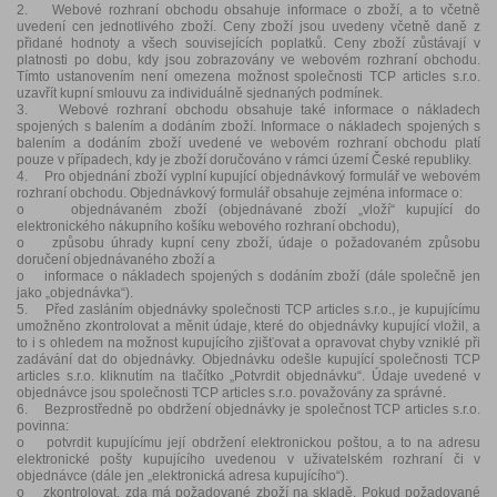
2. Webové rozhraní obchodu obsahuje informace o zboží, a to včetně
uvedení cen jednotlivého zboží. Ceny zboží jsou uvedeny včetně daně z
přidané hodnoty a všech souvisejících poplatků. Ceny zboží zůstávají v
platnosti po dobu, kdy jsou zobrazovány ve webovém rozhraní obchodu.
Tímto ustanovením není omezena možnost společnosti TCP articles s.r.o.
uzavřít kupní smlouvu za individuálně sjednaných podmínek.
3. Webové rozhraní obchodu obsahuje také informace o nákladech
spojených s balením a dodáním zboží. Informace o nákladech spojených s
balením a dodáním zboží uvedené ve webovém rozhraní obchodu platí
pouze v případech, kdy je zboží doručováno v rámci území České republiky.
4. Pro objednání zboží vyplní kupující objednávkový formulář ve webovém
rozhraní obchodu. Objednávkový formulář obsahuje zejména informace o:
o objednávaném zboží (objednávané zboží „vloží“ kupující do
elektronického nákupního košíku webového rozhraní obchodu),
o způsobu úhrady kupní ceny zboží, údaje o požadovaném způsobu
doručení objednávaného zboží a
o informace o nákladech spojených s dodáním zboží (dále společně jen
jako „objednávka“).
5. Před zasláním objednávky společnosti TCP articles s.r.o., je kupujícímu
umožněno zkontrolovat a měnit údaje, které do objednávky kupující vložil, a
to i s ohledem na možnost kupujícího zjišťovat a opravovat chyby vzniklé při
zadávání dat do objednávky. Objednávku odešle kupující společnosti TCP
articles s.r.o. kliknutím na tlačítko „Potvrdit objednávku“. Údaje uvedené v
objednávce jsou společnosti TCP articles s.r.o. považovány za správné.
6. Bezprostředně po obdržení objednávky je společnost TCP articles s.r.o.
povinna:
o potvrdit kupujícímu její obdržení elektronickou poštou, a to na adresu
elektronické pošty kupujícího uvedenou v uživatelském rozhraní či v
objednávce (dále jen „elektronická adresa kupujícího“).
o zkontrolovat, zda má požadované zboží na skladě. Pokud požadované