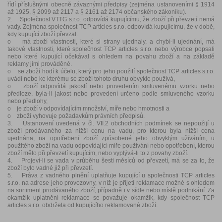
řídí příslušnými obecně závaznými předpisy (zejména ustanoveními § 1914
až 1925, § 2099 až 2117 a § 2161 až 2174 občanského zákoníku).
2. Společnost VTTG s.r.o. odpovídá kupujícímu, že zboží při převzetí nemá
vady. Zejména společnost TCP articles s.r.o. odpovídá kupujícímu, že v době,
kdy kupující zboží převzal:
o má zboží vlastnosti, které si strany ujednaly, a chybí-li ujednání, má
takové vlastnosti, které společnost TCP articles s.r.o. nebo výrobce popsali
nebo které kupující očekával s ohledem na povahu zboží a na základě
reklamy jimi prováděné.
o se zboží hodí k účelu, který pro jeho použití společnost TCP articles s.r.o.
uvádí nebo ke kterému se zboží tohoto druhu obvykle používá,
o zboží odpovídá jakostí nebo provedením smluvenému vzorku nebo
předloze, byla-li jakost nebo provedení určeno podle smluveného vzorku
nebo předlohy,
o je zboží v odpovídajícím množství, míře nebo hmotnosti a
o zboží vyhovuje požadavkům právních předpisů.
3. Ustanovení uvedená v čl. VII.2 obchodních podmínek se nepoužijí u
zboží prodávaného za nižší cenu na vadu, pro kterou byla nižší cena
ujednána, na opotřebení zboží způsobené jeho obvyklým užíváním, u
použitého zboží na vadu odpovídající míře používání nebo opotřebení, kterou
zboží mělo při převzetí kupujícím, nebo vyplývá-li to z povahy zboží.
4. Projeví-li se vada v průběhu šesti měsíců od převzetí, má se za to, že
zboží bylo vadné již při převzetí.
5. Práva z vadného plnění uplatňuje kupující u společnosti TCP articles
s.r.o. na adrese jeho provozovny, v níž je přijetí reklamace možné s ohledem
na sortiment prodávaného zboží, případně i v sídle nebo místě podnikání. Za
okamžik uplatnění reklamace se považuje okamžik, kdy společnost TCP
articles s.r.o. obdržela od kupujícího reklamované zboží.