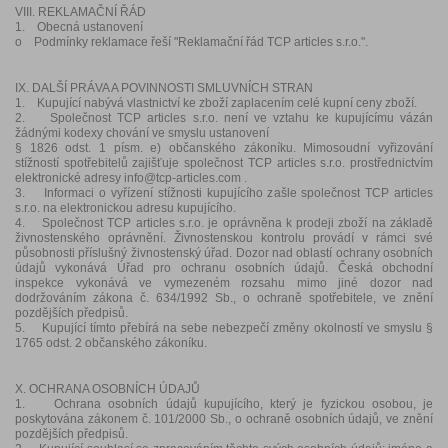
VIII. REKLAMAČNÍ ŘÁD
1. Obecná ustanovení
o Podmínky reklamace řeší "Reklamační řád TCP articles s.r.o.".
IX. DALŠÍ PRÁVA A POVINNOSTI SMLUVNÍCH STRAN
1. Kupující nabývá vlastnictví ke zboží zaplacením celé kupní ceny zboží.
2. Společnost TCP articles s.r.o. není ve vztahu ke kupujícímu vázán
žádnými kodexy chování ve smyslu ustanovení
§ 1826 odst. 1 písm. e) občanského zákoníku. Mimosoudní vyřizování
stížností spotřebitelů zajišťuje společnost TCP articles s.r.o. prostřednictvím
elektronické adresy info@tcp-articles.com .
3. Informaci o vyřízení stížnosti kupujícího zašle společnost TCP articles
s.r.o. na elektronickou adresu kupujícího.
4. Společnost TCP articles s.r.o. je oprávněna k prodeji zboží na základě
živnostenského oprávnění. Živnostenskou kontrolu provádí v rámci své
působnosti příslušný živnostenský úřad. Dozor nad oblastí ochrany osobních
údajů vykonává Úřad pro ochranu osobních údajů. Česká obchodní
inspekce vykonává ve vymezeném rozsahu mimo jiné dozor nad
dodržováním zákona č. 634/1992 Sb., o ochraně spotřebitele, ve znění
pozdějších předpisů.
5. Kupující tímto přebírá na sebe nebezpečí změny okolností ve smyslu §
1765 odst. 2 občanského zákoníku.
X. OCHRANA OSOBNÍCH ÚDAJŮ
1. Ochrana osobních údajů kupujícího, který je fyzickou osobou, je
poskytována zákonem č. 101/2000 Sb., o ochraně osobních údajů, ve znění
pozdějších předpisů.