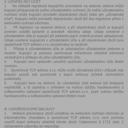
II. UŽIVATELSKÝ ÚČET
1. Na základě registrace kupujícího provedené na webové stránce může
kupující přistupovat do svého uživatelského rozhraní. Ze svého uživatelského
rozhraní může kupující provádět objednávání zboží (dále jen „uživatelský
účet“). Kupující může provádět objednávání zboží též bez registrace přímo z
webového rozhraní obchodu.
2. Při registraci na webové stránce a při objednávání zboží je kupující
povinen uvádět správně a pravdivě všechny údaje. Údaje uvedené v
uživatelském účtu je kupující při jakékoliv jejich změně povinen aktualizovat.
Údaje uvedené kupujícím v uživatelském účtu a při objednávání zboží jsou
společnosti TCP articles s.r.o. považovány za správné.
3. Přístup k uživatelskému účtu je zabezpečen uživatelským jménem a
heslem. Kupující je povinen zachovávat mlčenlivost ohledně informací
nezbytných k přístupu do jeho uživatelského účtu.
4. Kupující není oprávněn umožnit využívání uživatelského účtu třetím
osobám.
5. Společnost TCP articles s.r.o. může zrušit uživatelský účet v případě, kdy
kupující poruší své povinnosti z kupní smlouvy (včetně obchodních
podmínek).
6. Kupující bere na vědomí, že uživatelský účet nemusí být dostupný
nepřetržitě, a to zejména s ohledem na nutnou údržbu hardwarového a
softwarového vybavení společnosti TCP articles s.r.o., popř. nutnou údržbu
hardwarového a softwarového vybavení třetích osob.
III. UZAVŘENÍ KUPNÍ SMLOUVY
1. Veškerá prezentace zboží umístěná ve webovém rozhraní obchodu je
informativního charakteru a společnost TCP articles s.r.o. není povinna
uzavřít kupní smlouvu ohledně tohoto zboží. Ustanovení § 1732 odst. 2
občanského zákoníku se nepoužije.