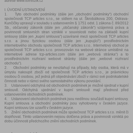
adrese www.fofrvozik.cz
I. ÚVODNÍ USTANOVENÍ
1. Tyto obchodní podmínky (dále jen „obchodní podmínky“) obchodní
společnosti TCP articles s.r.o., se sídlem na ul. Škrobálkova 200, Ostrava-
Kunčičky upravují v souladu s ustanovením § 1751 odst. 1 zákona č. 89/2012
Sb., občanský zákoník (dále jen „občanský zákoník“) vzájemná práva a
povinnosti smluvních stran vzniklé v souvislosti nebo na základě kupní
smlouvy (dále jen „kupní smlouva“) uzavírané mezi společnosti TCP articles
s.r.o. a jinou fyzickou osobou (dále jen „kupující“) prostřednictvím
internetového obchodu společnosti TCP articles s.r.o.. Internetový obchod je
společností TCP articles s.r.o. provozován na webové stránce umístěné na
internetové adrese tcp-articles.com (dále jen „webová stránka“) a to
prostřednictvím rozhraní webové stránky (dále jen „webové rozhraní
obchodu“).
2. Obchodní podmínky se nevztahují na případy, kdy osoba, která má v
úmyslu nakoupit zboží od společnosti TCP articles s.r.o., je právnickou
osobou či osobou, jež jedná při objednávání zboží v rámci své podnikatelské
činnosti nebo v rámci svého samostatného výkonu povolání.
3. Ustanovení odchylná od obchodních podmínek je možné sjednat v kupní
smlouvě. Odchylná ujednání v kupní smlouvě mají přednost před
ustanoveními obchodních podmínek.
4. Ustanovení obchodních podmínek jsou nedílnou součástí kupní smlouvy.
Kupní smlouva a obchodní podmínky jsou vyhotoveny v českém jazyce.
Kupní smlouvu lze uzavřít v českém jazyce.
5. Znění obchodních podmínek může společnost TCP articles s.r.o. měnit či
doplňovat. Tímto ustanovením nejsou dotčena práva a povinnosti vzniklá po
dobu účinnosti předchozího znění obchodních podmínek.