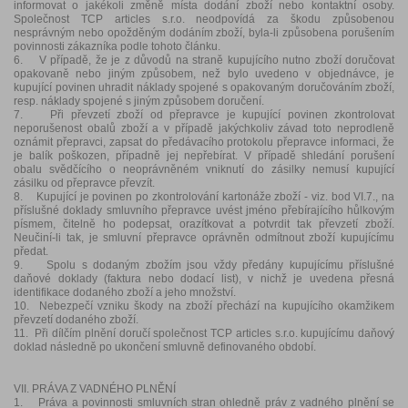
informovat o jakékoli změně místa dodání zboží nebo kontaktní osoby.
Společnost TCP articles s.r.o. neodpovídá za škodu způsobenou
nesprávným nebo opožděným dodáním zboží, byla-li způsobena porušením
povinnosti zákazníka podle tohoto článku.
6. V případě, že je z důvodů na straně kupujícího nutno zboží doručovat
opakovaně nebo jiným způsobem, než bylo uvedeno v objednávce, je
kupující povinen uhradit náklady spojené s opakovaným doručováním zboží,
resp. náklady spojené s jiným způsobem doručení.
7. Při převzetí zboží od přepravce je kupující povinen zkontrolovat
neporušenost obalů zboží a v případě jakýchkoliv závad toto neprodleně
oznámit přepravci, zapsat do předávacího protokolu přepravce informaci, že
je balík poškozen, případně jej nepřebírat. V případě shledání porušení
obalu svědčícího o neoprávněném vniknutí do zásilky nemusí kupující
zásilku od přepravce převzít.
8. Kupující je povinen po zkontrolování kartonáže zboží - viz. bod VI.7., na
příslušné doklady smluvního přepravce uvést jméno přebírajícího hůlkovým
písmem, čitelně ho podepsat, orazítkovat a potvrdit tak převzetí zboží.
Neučiní-li tak, je smluvní přepravce oprávněn odmítnout zboží kupujícímu
předat.
9. Spolu s dodaným zbožím jsou vždy předány kupujícímu příslušné
daňové doklady (faktura nebo dodací list), v nichž je uvedena přesná
identifikace dodaného zboží a jeho množství.
10. Nebezpečí vzniku škody na zboží přechází na kupujícího okamžikem
převzetí dodaného zboží.
11. Při dílčím plnění doručí společnost TCP articles s.r.o. kupujícímu daňový
doklad následně po ukončení smluvně definovaného období.
VII. PRÁVA Z VADNÉHO PLNĚNÍ
1. Práva a povinnosti smluvních stran ohledně práv z vadného plnění se