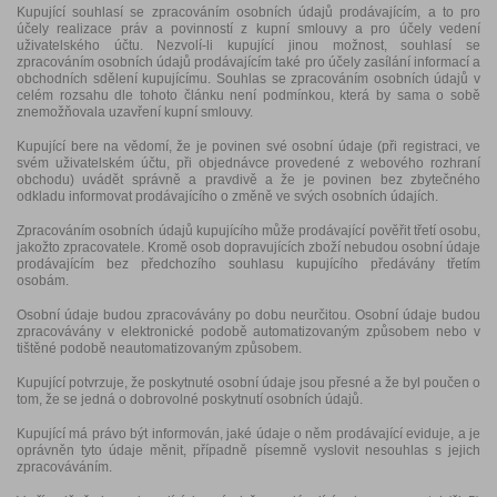
Kupující souhlasí se zpracováním osobních údajů prodávajícím, a to pro
účely realizace práv a povinností z kupní smlouvy a pro účely vedení
uživatelského účtu. Nezvolí-li kupující jinou možnost, souhlasí se
zpracováním osobních údajů prodávajícím také pro účely zasílání informací a
obchodních sdělení kupujícímu. Souhlas se zpracováním osobních údajů v
celém rozsahu dle tohoto článku není podmínkou, která by sama o sobě
znemožňovala uzavření kupní smlouvy.
Kupující bere na vědomí, že je povinen své osobní údaje (při registraci, ve
svém uživatelském účtu, při objednávce provedené z webového rozhraní
obchodu) uvádět správně a pravdivě a že je povinen bez zbytečného
odkladu informovat prodávajícího o změně ve svých osobních údajích.
Zpracováním osobních údajů kupujícího může prodávající pověřit třetí osobu,
jakožto zpracovatele. Kromě osob dopravujících zboží nebudou osobní údaje
prodávajícím bez předchozího souhlasu kupujícího předávány třetím
osobám.
Osobní údaje budou zpracovávány po dobu neurčitou. Osobní údaje budou
zpracovávány v elektronické podobě automatizovaným způsobem nebo v
tištěné podobě neautomatizovaným způsobem.
Kupující potvrzuje, že poskytnuté osobní údaje jsou přesné a že byl poučen o
tom, že se jedná o dobrovolné poskytnutí osobních údajů.
Kupující má právo být informován, jaké údaje o něm prodávající eviduje, a je
oprávněn tyto údaje měnit, případně písemně vyslovit nesouhlas s jejich
zpracováváním.