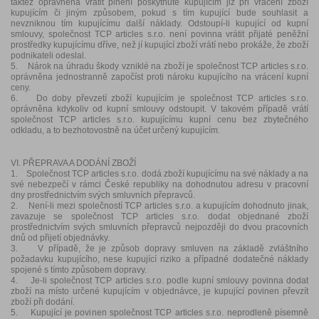
taktéž oprávněna vrátit plnění poskytnuté kupujícím již při vrácení zboží
kupujícím či jiným způsobem, pokud s tím kupující bude souhlasit a
nevzniknou tím kupujícímu další náklady. Odstoupí-li kupující od kupní
smlouvy, společnost TCP articles s.r.o. není povinna vrátit přijaté peněžní
prostředky kupujícímu dříve, než jí kupující zboží vrátí nebo prokáže, že zboží
podnikateli odeslal.
5. Nárok na úhradu škody vzniklé na zboží je společnost TCP articles s.r.o.
oprávněna jednostranně započíst proti nároku kupujícího na vrácení kupní
ceny.
6. Do doby převzetí zboží kupujícím je společnost TCP articles s.r.o.
oprávněna kdykoliv od kupní smlouvy odstoupit. V takovém případě vrátí
společnost TCP articles s.r.o. kupujícímu kupní cenu bez zbytečného
odkladu, a to bezhotovostně na účet určený kupujícím.
VI. PŘEPRAVA A DODÁNÍ ZBOŽÍ
1. Společnost TCP articles s.r.o. dodá zboží kupujícímu na své náklady a na
své nebezpečí v rámci České republiky na dohodnutou adresu v pracovní
dny prostřednictvím svých smluvních přepravců.
2. Není-li mezi společností TCP articles s.r.o. a kupujícím dohodnuto jinak,
zavazuje se společnost TCP articles s.r.o. dodat objednané zboží
prostřednictvím svých smluvních přepravců nejpozději do dvou pracovních
dnů od přijetí objednávky.
3. V případě, že je způsob dopravy smluven na základě zvláštního
požadavku kupujícího, nese kupující riziko a případné dodatečné náklady
spojené s tímto způsobem dopravy.
4. Je-li společnost TCP articles s.r.o. podle kupní smlouvy povinna dodat
zboží na místo určené kupujícím v objednávce, je kupující povinen převzít
zboží při dodání.
5. Kupující je povinen společnost TCP articles s.r.o. neprodleně písemně