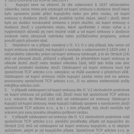
V. ODSTOUPENÍ OD KUPNÍ SMLOUVY
1. Kupující bere na vědomí, že dle ustanovení § 1837 občanského
zákoníku, nelze mimo jiné odstoupit od kupní smlouvy o dodávce zboží které
bylo upraveno podle přání kupujícího nebo pro jeho osobu, od kupní
smlouvy o dodávce zboží, které podléhá rychlé zkáze, jakož i zboží, které
bylo po dodání nenávratně smíseno s jiným zbožím, od kupní smlouvy o
dodávce zboží v uzavřeném obalu, které spotřebitel z obalu vyňal a z
hygienických důvodů jej není možné vrátit a od kupní smlouvy o dodávce
zvukové nebo obrazové nahrávky nebo počítačového programu, pokud
porušil jejich původní obal.
2. Nejedná-li se o případ uvedený v čl. V.1 či o jiný případ, kdy nelze od
kupní smlouvy odstoupit, má kupující v souladu s ustanovením § 1829 odst. 1
občanského zákoníku právo od kupní smlouvy odstoupit, a to do čtrnácti (14)
dnů od převzetí zboží, přičemž v případě, že předmětem kupní smlouvy je
několik druhů zboží nebo dodání několika částí, běží tato lhůta ode dne
převzetí poslední dodávky zboží. Odstoupení od kupní smlouvy musí být
společnosti TCP articles s.r.o. odesláno ve lhůtě uvedené v předchozí větě.
Odstoupení od kupní smlouvy může kupující zasílat mimo jiné na adresu
provozovny společnosti TCP articles s.r.o., či na adresu elektronické pošty
info@tcp-articles.com .
3. V případě odstoupení od kupní smlouvy dle čl. V.2 obchodních podmínek
se kupní smlouva od počátku ruší. Zboží musí být společnosti TCP articles
s.r.o. vráceno do čtrnácti (14) dnů od odstoupení od smlouvy. Odstoupí-li
kupující od kupní smlouvy, nese kupující náklady spojené s navrácením zboží
společnosti TCP articles s.r.o., a to i v tom případě, kdy zboží nemůže být
vráceno pro svou povahu obvyklou poštovní cestou.
4. V případě odstoupení od smlouvy dle čl. V.2 obchodních podmínek vrátí
společnost TCP articles s.r.o. peněžní prostředky přijaté od kupujícího do
čtrnácti (14) dnů od odstoupení od kupní smlouvy kupujícím, a to stejným
způsobem, jakým je od kupujícího přijala. Společnost TCP articles s.r.o. je