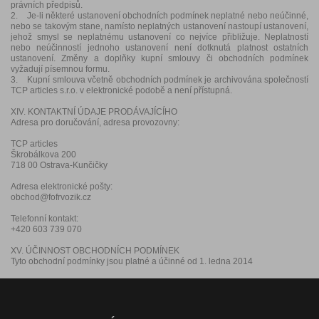
právních předpisů.
2. Je-li některé ustanovení obchodních podmínek neplatné nebo neúčinné,
nebo se takovým stane, namísto neplatných ustanovení nastoupí ustanovení,
jehož smysl se neplatnému ustanovení co nejvíce přibližuje. Neplatností
nebo neúčinností jednoho ustanovení není dotknutá platnost ostatních
ustanovení. Změny a doplňky kupní smlouvy či obchodních podmínek
vyžadují písemnou formu.
3. Kupní smlouva včetně obchodních podmínek je archivována společností
TCP articles s.r.o. v elektronické podobě a není přístupná.
XIV. KONTAKTNÍ ÚDAJE PRODÁVAJÍCÍHO
Adresa pro doručování, adresa provozovny:
TCP articles
Škrobálkova 200
718 00 Ostrava-Kunčičky
Adresa elektronické pošty:
obchod@fofrvozik.cz
Telefonní kontakt:
+420 603 739 070
XV. ÚČINNOST OBCHODNÍCH PODMÍNEK
Tyto obchodní podmínky jsou platné a účinné od 1. ledna 2014