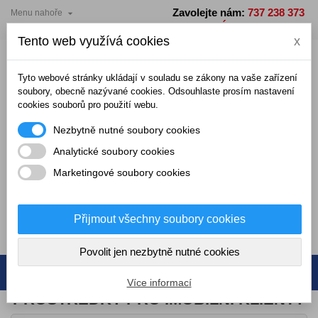
Zavolejte nám:
737 238 373

Menu nahoře
×
×
×
×
Přidat do seznamu přání
Vytvořit seznam přání
((modalTitle))
Přihlásit se
PO - PÁ: 7 - 15 hodin
Tento web využívá cookies
x
add_circle_outline
Vytvořit nový seznam
((confirmMessage))
Musíte být přihlášení, abyste mohli ukládat produkty do
Název seznamu přání
seznamu přání.
Tyto webové stránky ukládají v souladu se zákony na vaše zařízení
soubory, obecně nazývané cookies. Odsouhlaste prosím nastavení
cookies souborů pro použití webu.
((cancelText))
((modalDeleteText))
Zrušit
Přihlásit se
Nezbytně nutné soubory cookies
Zrušit
Vytvořit seznam přání
Analytické soubory cookies
Marketingové soubory cookies
0,00 Kč
Přijmout všechny soubory cookies
0
Povolit jen nezbytně nutné cookies
Více informací
PROSTŘEDKY PRO IMOBILNÍ KLIENTY