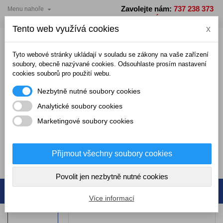
Zavolejte nám:
737 238 373

Menu nahoře
×
×
×
Přidat do seznamu přání
Vytvořit seznam přání
Přihlásit se
PO - PÁ: 7 - 15 hodin
Tento web využívá cookies
x
add_circle_outline
Vytvořit nový seznam
Musíte být přihlášení, abyste mohli ukládat produkty do
Název seznamu přání
seznamu přání.
Tyto webové stránky ukládají v souladu se zákony na vaše zařízení
soubory, obecně nazývané cookies. Odsouhlaste prosím nastavení
cookies souborů pro použití webu.
Zrušit
Přihlásit se
Nezbytně nutné soubory cookies
Zrušit
Vytvořit seznam přání
Analytické soubory cookies
Marketingové soubory cookies
0,00 Kč
Přijmout všechny soubory cookies
0
Povolit jen nezbytně nutné cookies
Více informací