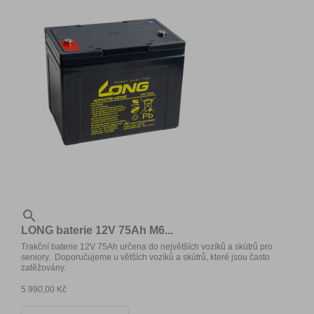

LONG baterie 12V 75Ah M6...
Trakční baterie 12V 75Ah určena do největších vozíků a skútrů pro
seniory. Doporučujeme u větších vozíků a skútrů, které jsou často
zatěžovány.
5 990,00 Kč