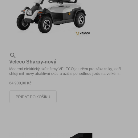

Veleco Sharpy-nový
Moderní elektrický skútr firmy VELECO je určen pro zákazníky, kteří
chtějí mít nový atraktivní skútr a užít si pohodlnou jízdu na velkém...
64 900,00 Kč
PŘIDAT DO KOŠÍKU