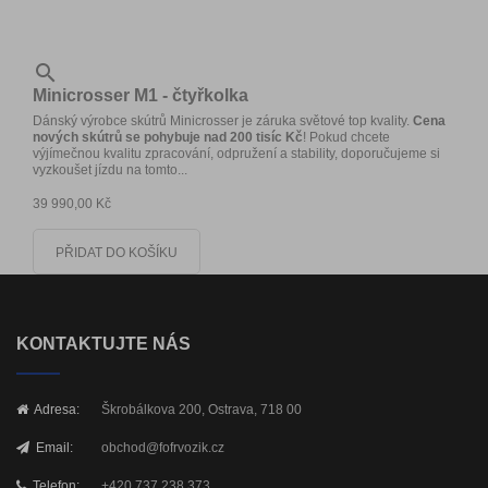

Minicrosser M1 - čtyřkolka
Dánský výrobce skútrů Minicrosser je záruka světové top kvality.
Cena
nových skútrů se pohybuje nad 200 tisíc Kč
! Pokud chcete
výjímečnou kvalitu zpracování, odpružení a stability, doporučujeme si
vyzkoušet jízdu na tomto...
39 990,00 Kč
PŘIDAT DO KOŠÍKU
KONTAKTUJTE NÁS
Adresa:
Škrobálkova 200, Ostrava, 718 00
Email:
obchod@fofrvozik.cz
Telefon:
+420 737 238 373