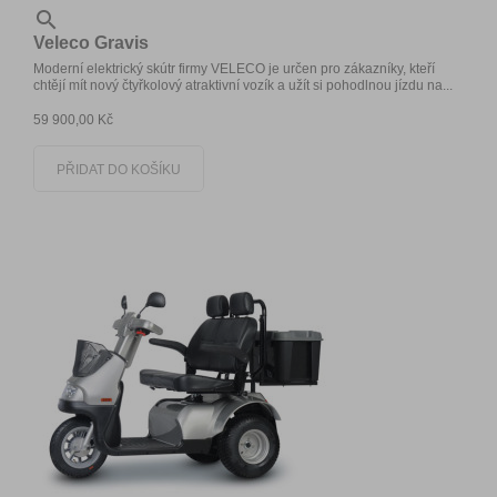

Veleco Gravis
Moderní elektrický skútr firmy VELECO je určen pro zákazníky, kteří
chtějí mít nový čtyřkolový atraktivní vozík a užít si pohodlnou jízdu na...
59 900,00 Kč
PŘIDAT DO KOŠÍKU