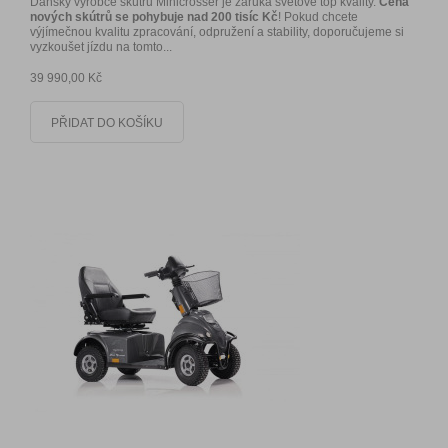
Dánský výrobce skútrů Minicrosser je záruka světové top kvality.
Cena
nových skútrů se pohybuje nad 200 tisíc Kč
! Pokud chcete
výjímečnou kvalitu zpracování, odpružení a stability, doporučujeme si
vyzkoušet jízdu na tomto...
39 990,00 Kč
PŘIDAT DO KOŠÍKU