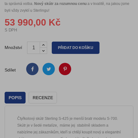
ta správná volba.
Nový skútr za rozumnou cenu
a v kvalitě, na jakou jsme
byli vždy zvyklí u Sterlingu!
53 990,00 Kč
S DPH
Množství
PŘIDAT DO KOŠÍKU
Sdílet
POPIS
RECENZE
Čtyřkolový skútr Sterling S-425 je menší bratr modelu S-700.
Skútr je v šedé metalíze, máme jej stabilně skladem a
nabízíme jej zákazníkům, kteří si chtějí koupit nový a elegantní