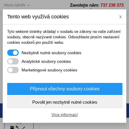
Zavolejte nám:
737 238 373

Menu nahoře
×
×
×
Přidat do seznamu přání
Vytvořit seznam přání
Přihlásit se
PO - PÁ: 7 - 15 hodin
Tento web využívá cookies
x
add_circle_outline
Vytvořit nový seznam
Musíte být přihlášení, abyste mohli ukládat produkty do
Název seznamu přání
seznamu přání.
Tyto webové stránky ukládají v souladu se zákony na vaše zařízení
soubory, obecně nazývané cookies. Odsouhlaste prosím nastavení
cookies souborů pro použití webu.
Zrušit
Přihlásit se
Nezbytně nutné soubory cookies
Zrušit
Vytvořit seznam přání
Analytické soubory cookies
Marketingové soubory cookies
0,00 Kč
Přijmout všechny soubory cookies
0
Povolit jen nezbytně nutné cookies
Více informací