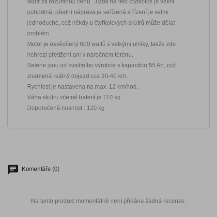
skútr za rozumnou cenu. Jízda na této čtyřkolce je velmi
pohodlná, přední náprava je seřízená a řízení je velmi
jednoduché, což někdy u čtyřkolových skútrů může dělat
problém.
Motor je osvědčený 600 wattů s velkými uhlíky, takže zde
nehrozí přetížení ani v náročném terénu.
Baterie jsou od kvalitního výrobce s kapacitou 55 Ah, což
znamená reálný dojezd cca 30-40 km.
Rychlost je nastavena na max. 12 km/hod.
Váha skútru včetně baterií je 110 kg
Doporučená nosnost : 120 kg
Komentáře (0)
Na tento produkt momentálně není přidána žádná recenze.