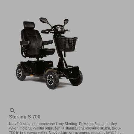

Sterling S 700
Největší skútr z renomované firmy Sterling. Pokud požadujete silný
výkon motoru, kvalitní odpružení a stabilitu čtyřkolového skútru, tak S-
700 je ta správná volba.
Nový skútr za rozumnou cenu
a v kvalitě, na