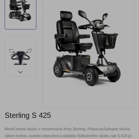
Sterling S 425
Menší model skútru z renomované firmy Sterling. Pokud požadujete slušný
výkon motoru, kvalitní odpružení a stabilitu čtyřkolového skútru, tak S-425 je