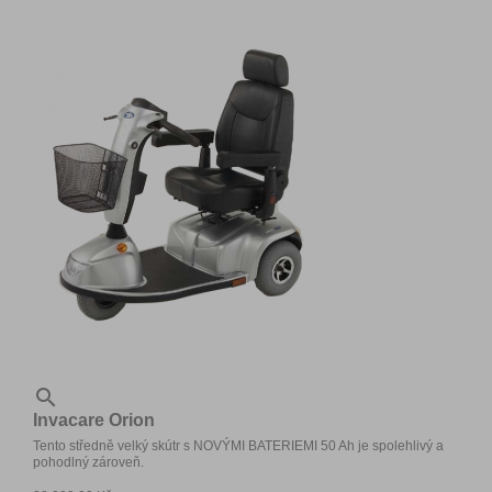

Invacare Orion
Tento středně velký skútr s NOVÝMI BATERIEMI 50 Ah je spolehlivý a
pohodlný zároveň.