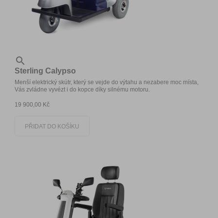

Sterling Calypso
Menší elektrický skútr, který se vejde do výtahu a nezabere moc místa,
Vás zvládne vyvézt i do kopce díky silnému motoru.
19 900,00 Kč
PŘIDAT DO KOŠÍKU