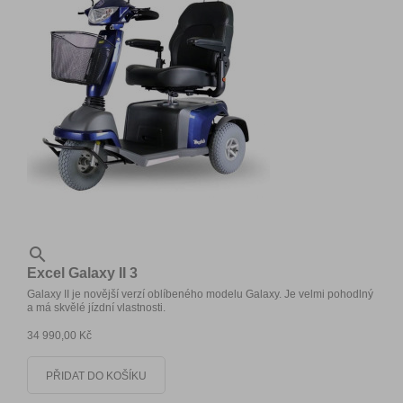

Excel Galaxy II 3
Galaxy II je novější verzí oblíbeného modelu Galaxy. Je velmi pohodlný
a má skvělé jízdní vlastnosti.
34 990,00 Kč
PŘIDAT DO KOŠÍKU