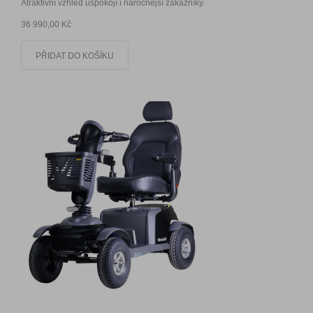
Atraktivní vzhled uspokojí i náročnější zákazníky.
36 990,00 Kč
PŘIDAT DO KOŠÍKU