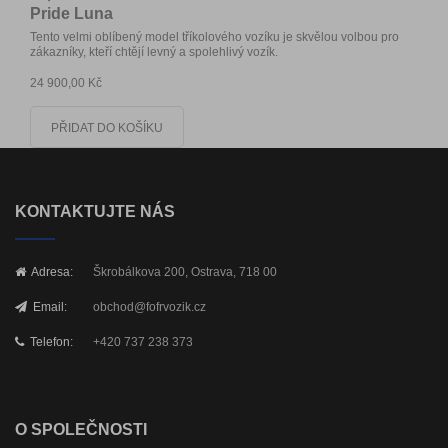
Pride Luna
Tento velmi oblíbený model tříkolového vozíku je skvělou volbou pro
zákazníky, kteří chtějí levný a spolehlivý vozík.
24 900,00 Kč
PŘIDAT DO KOŠÍKU
KONTAKTUJTE NÁS
Adresa:
Škrobálkova 200, Ostrava, 718 00
Email:
obchod@fofrvozik.cz
Telefon:
+420 737 238 373
O SPOLEČNOSTI