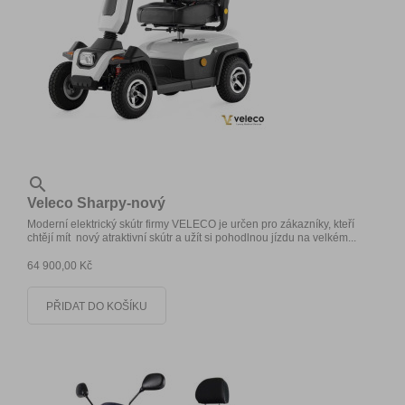

Veleco Sharpy-nový
Moderní elektrický skútr firmy VELECO je určen pro zákazníky, kteří
chtějí mít nový atraktivní skútr a užít si pohodlnou jízdu na velkém...
64 900,00 Kč
PŘIDAT DO KOŠÍKU