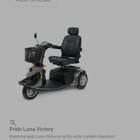
PŘIDAT DO KOŠÍKU

Pride Luna Victory
Elektrický skútr Luna Victory je rychlý vozík s velkým dojezdem.