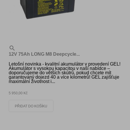

12V 75Ah LONG M8 Deepcycle...
Letošní novinka - kvalitní akumulátor v provedení GEL!
Akumulátor s vysokou kapacitou v naší nabídce –
doporučujeme do větších skútrů, pokud chcete mít
garantovaný dojezd 40 a více kilometrů! GEL zajišťuje
maximální životnost i...
5 950,00 Kč
PŘIDAT DO KOŠÍKU