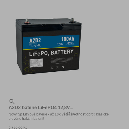

A2D2 baterie LiFePO4 12,8V...
Nový typ Lithiové baterie - až
10x větší životnost
oproti klasické
olověné trakční baterii!
6 790,00 Kč