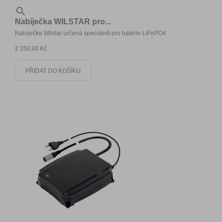

Nabíječka WILSTAR pro...
Nabíječka Wilstar určená speciálně pro baterie LiFePO4
2 350,00 Kč
PŘIDAT DO KOŠÍKU