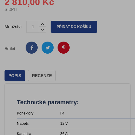
2 810,00 Kč
S DPH
Množství
PŘIDAT DO KOŠÍKU
Sdílet
POPIS
RECENZE
Technické parametry:
Konektory:
F4
Napětí:
12 V
Kapacita:
36 Ah