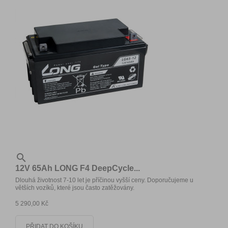

12V 65Ah LONG F4 DeepCycle...
Dlouhá životnost 7-10 let je příčinou vyšší ceny. Doporučujeme u
větších vozíků, které jsou často zatěžovány.
5 290,00 Kč
PŘIDAT DO KOŠÍKU