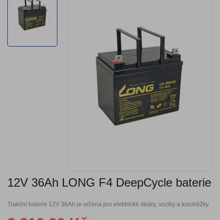
12V 36Ah LONG F4 DeepCycle baterie
Trakční baterie 12V 36Ah je určena pro elektrické skútry, vozíky a koloběžky.