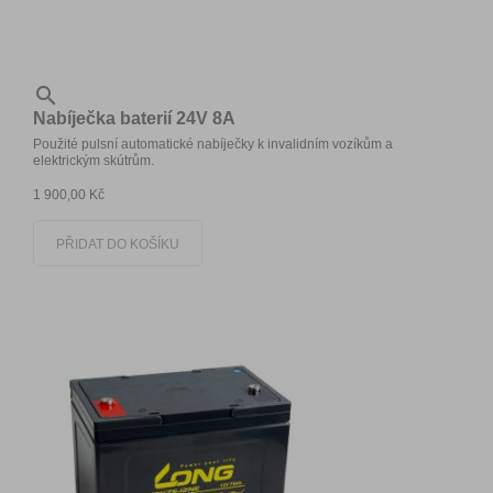

Nabíječka baterií 24V 8A
Použité pulsní automatické nabíječky k invalidním vozíkům a
elektrickým skútrům.
1 900,00 Kč
PŘIDAT DO KOŠÍKU