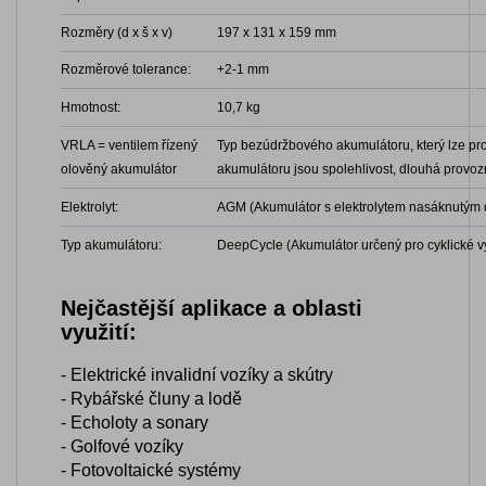
Rozměry (d x š x v)
197 x 131 x 159 mm
Rozměrové tolerance:
+2-1 mm
Hmotnost:
10,7 kg
VRLA = ventilem řízený
Typ bezúdržbového akumulátoru, který lze prov
olověný akumulátor
akumulátoru jsou spolehlivost, dlouhá provozn
Elektrolyt:
AGM (Akumulátor s elektrolytem nasáknutým d
Typ akumulátoru:
DeepCycle (Akumulátor určený pro cyklické vyb
Nejčastější aplikace a oblasti
využití:
- Elektrické invalidní vozíky a skútry
- Rybářské čluny a lodě
- Echoloty a sonary
- Golfové vozíky
- Fotovoltaické systémy