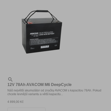

12V 78Ah AVACOM M6 DeepCycle
Náš největší akumulátor od značky AVACOM s kapacitou 78Ah. Pokud
chcete levnější variantu a větší kapacitu...
4 899,00 Kč