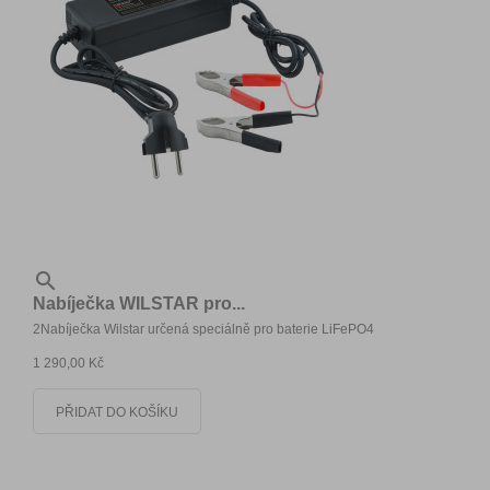

Nabíječka WILSTAR pro...
2Nabíječka Wilstar určená speciálně pro baterie LiFePO4
1 290,00 Kč
PŘIDAT DO KOŠÍKU