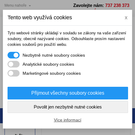
Zavolejte nám:
737 238 373

Menu nahoře
×
×
×
Přidat do seznamu přání
Vytvořit seznam přání
Přihlásit se
PO - PÁ: 7 - 15 hodin
Tento web využívá cookies
x
add_circle_outline
Vytvořit nový seznam
Musíte být přihlášení, abyste mohli ukládat produkty do
Název seznamu přání
seznamu přání.
Tyto webové stránky ukládají v souladu se zákony na vaše zařízení
soubory, obecně nazývané cookies. Odsouhlaste prosím nastavení
cookies souborů pro použití webu.
Zrušit
Přihlásit se
Nezbytně nutné soubory cookies
Zrušit
Vytvořit seznam přání
Analytické soubory cookies
Marketingové soubory cookies
0,00 Kč
Přijmout všechny soubory cookies
0
Povolit jen nezbytně nutné cookies
Více informací