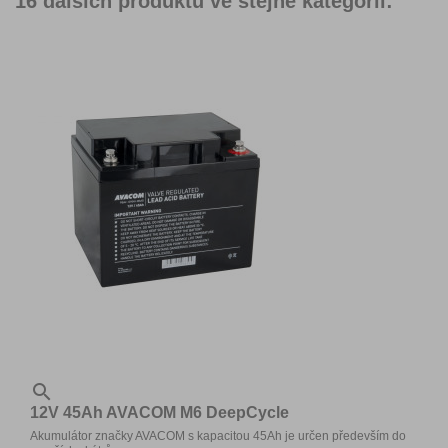
16 dalších produktů ve stejné kategorii:

12V 45Ah AVACOM M6 DeepCycle
Akumulátor značky AVACOM s kapacitou 45Ah je určen především do