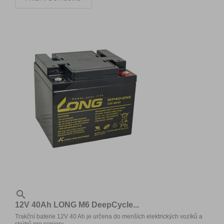

12V 40Ah LONG M6 DeepCycle...
Trakční baterie 12V 40 Ah je určena do menších elektrických vozíků a
skútrů pro seniory.